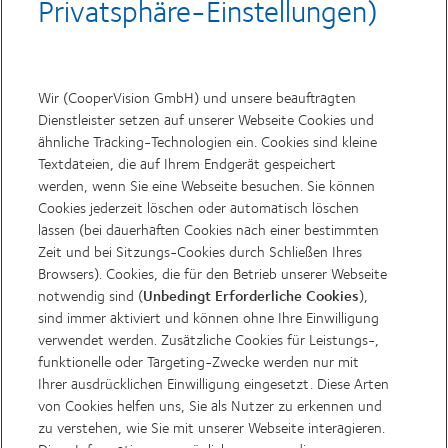
Privatsphäre-Einstellungen)
Hiermit erkläre ich mich damit einverstanden,
Neuigkeiten, Angebote und Informationen über
CooperVision-Produkte und –Dienstleistungen (z.B.
Wir (CooperVision GmbH) und unsere beauftragten
Alternativprodukte, Werbeaktionen und –Angebote,
Dienstleister setzen auf unserer Webseite Cookies und
Gebietsleiter, neue
ähnliche Tracking-Technologien ein. Cookies sind kleine
Produkte/Dienstleistungen/Angebote), sowie
Textdateien, die auf Ihrem Endgerät gespeichert
Einladungen zur Teilnahme an Umfragen zu diesen
werden, wenn Sie eine Webseite besuchen. Sie können
CooperVision-Produkten und –Dienstleistungen und
Cookies jederzeit löschen oder automatisch löschen
den Bildungsmaterialien zu erhalten.
lassen (bei dauerhaften Cookies nach einer bestimmten
Zeit und bei Sitzungs-Cookies durch Schließen Ihres
Ich möchte die oben genannten Informationen über die
Browsers). Cookies, die für den Betrieb unserer Webseite
folgenden Kommunikationskanäle erhalten:
notwendig sind (
),
Unbedingt Erforderliche Cookies
sind immer aktiviert und können ohne Ihre Einwilligung
E-Mail
verwendet werden. Zusätzliche Cookies für Leistungs-,
funktionelle oder Targeting-Zwecke werden nur mit
Telefon
Ihrer ausdrücklichen Einwilligung eingesetzt. Diese Arten
von Cookies helfen uns, Sie als Nutzer zu erkennen und
zu verstehen, wie Sie mit unserer Webseite interagieren.
SMS