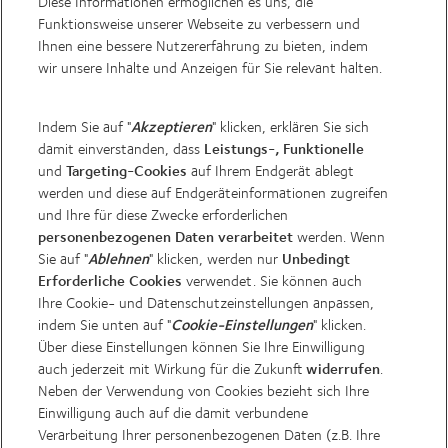
Diese Informationen ermöglichen es uns, die
Funktionsweise unserer Webseite zu verbessern und
Post
Ihnen eine bessere Nutzererfahrung zu bieten, indem
wir unsere Inhalte und Anzeigen für Sie relevant halten.
Sie haben das Recht, diese Einwilligung jederzeit mit Wirkung
für die Zukunft zu widerrufen oder zu verändern, z.B. per E-
Indem Sie auf "
" klicken, erklären Sie sich
Akzeptieren
Mail an
Training-support@coopervision.de
. Die
damit einverstanden, dass
Leistungs-, Funktionelle
Datenschutzerklärung
gibt Auskunft darüber, wie
und
auf Ihrem Endgerät ablegt
Targeting-Cookies
CooperVision Ihre Daten verarbeitet.
werden und diese auf Endgeräteinformationen zugreifen
ANMELDUNG ZUR LEARNING ACADEMY
und Ihre für diese Zwecke erforderlichen
werden. Wenn
personenbezogenen Daten verarbeitet
Diese Webseite ist durch hCaptcha geschützt und es gelten
Sie auf "
" klicken, werden nur
Ablehnen
Unbedingt
dessen
Datenschutzbestimmungen
und
Allgemeinen
verwendet. Sie können auch
Erforderliche Cookies
Geschäftsbedingungen.
Ihre Cookie- und Datenschutzeinstellungen anpassen,
indem Sie unten auf "
" klicken.
Cookie-Einstellungen
Über diese Einstellungen können Sie Ihre Einwilligung
auch jederzeit mit Wirkung für die Zukunft
.
widerrufen
Neben der Verwendung von Cookies bezieht sich Ihre
Einwilligung auch auf die damit verbundene
Learning Academy Support
Verarbeitung Ihrer personenbezogenen Daten (z.B. Ihre